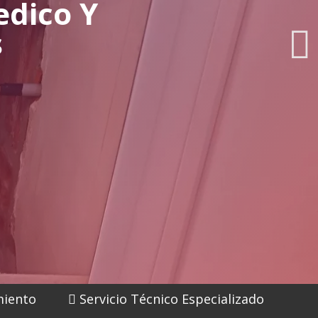
edico Y
s
iento
Servicio Técnico Especializado