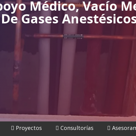
poyo Médico, Vacío M
 De Gases Anestésico
Proyectos
Consultorías
Asesoram