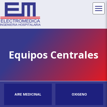
Electromedica
Equipos
Y
Ingeniería
Accesorios
Médicos
Hospitalarios
Equipos Centrales
AIRE MEDICINAL
OXIGENO