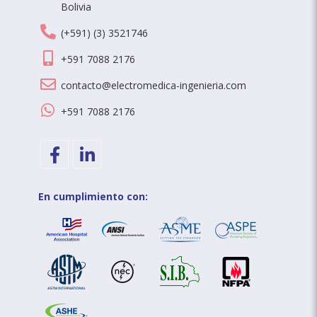
Bolivia
Teléfono
(+591) (3) 3521746
Celular
+591 7088 2176
E-
contacto@electromedica-ingenieria.com
Mail
WhatsApp
+591 7088 2176
Facebook
Linkedin
En cumplimiento con: